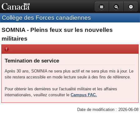
Barre
Passer
Version
de
navigation
au
HTML
Collège des Forces canadiennes
du
contenu
simplifiée
gouvernement
principal
SOMNIA - Pleins feux sur les nouvelles
du
Canada
militaires
Temination de service
Après 30 ans, SOMNIA ne sera plus actif et ne sera plus mis à jour. Le
site restera accessible en mode lecture seule à des fins de référence.
Pour obtenir les dernières sur l'actualité militaire et les affaires
internationales, veuillez consulter le
Campus FAC.
Date de modification :
2026-06-08