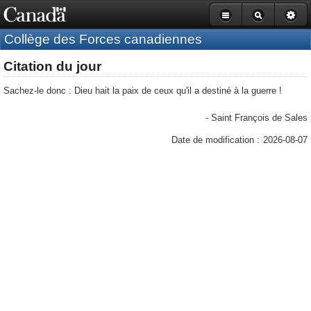
Barre
Passer
Version
de
navigation
au
HTML
Collège des Forces canadiennes
du
contenu
simplifiée
gouvernement
principal
Citation du jour
du
Canada
Sachez-le donc : Dieu hait la paix de ceux qu'il a destiné à la guerre !
- Saint François de Sales
Date de modification :
2026-08-07