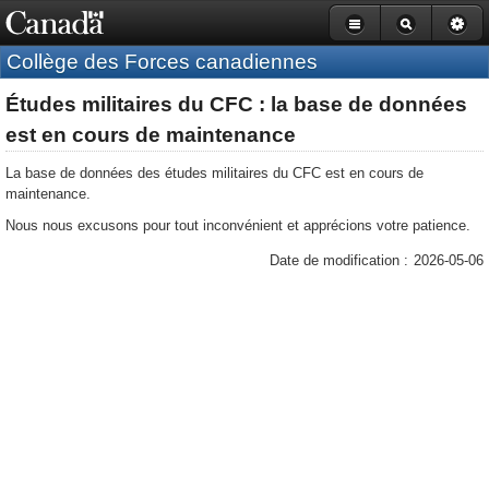
Barre
Passer
Version
de
navigation
au
HTML
Collège des Forces canadiennes
du
contenu
simplifiée
gouvernement
principal
Études militaires du CFC : la base de données
du
Canada
est en cours de maintenance
La base de données des études militaires du CFC est en cours de
maintenance.
Nous nous excusons pour tout inconvénient et apprécions votre patience.
Date de modification :
2026-05-06